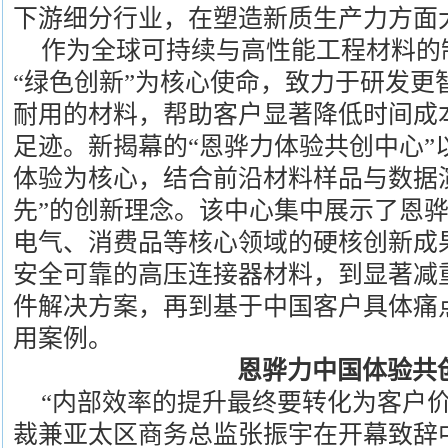
下游细分行业，在塑造新质生产力方面
作为全球可持续与高性能工程材料的
“绿色创新”为核心使命，致力于研发更
耐用的材料，帮助客户显著降低时间成
足迹。新揭幕的“恩骅力体验共创中心”以
体验为核心，结合前沿材料样品与数据
先”的创新理念。该中心集中展示了恩
电气、消费品等核心领域的硬核创新成
安全可靠的高压连接器材料，到显著减
件解决方案，再到基于中国客户具体痛
用案例。
恩骅力中国体验共
“内部效率的提升最终要转化为客户
裁兼亚太区商务总监张振宇在开幕致辞