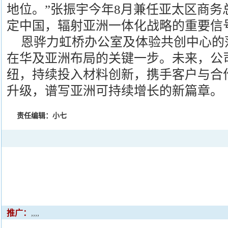
地位。”张振宇今年8月兼任亚太区商务
定中国，辐射亚洲一体化战略的重要信
恩骅力虹桥办公室及体验共创中心的
在华及亚洲布局的关键一步。未来，公
纽，持续投入材料创新，携手客户与合
升级，谱写亚洲可持续增长的新篇章。
责任编辑：小七
推广：
,,,,