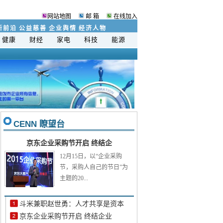
网站地图
邮 箱
在线加入
新前沿
公益慈善
企业舆情
经济人物
健康
财经
家电
科技
能源
C
E
NN 瞭望台
京东企业采购节开启 终结企
12月15日，以“企业采购
节，采购人自己的节日”为
主题的20...
斗米兼职赵世勇：人才共享是资本
京东企业采购节开启 终结企业