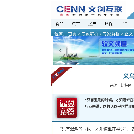
食品
汽车
房产
环保
IT
位置：
首页
>
专家解析 >
专家解析 > 正文
义乌
来源：
比特网
“只有退潮的时候，才知道谁在
行业来说，这句话似乎同样
“只有退潮的时候，才知道谁在裸泳”， 这