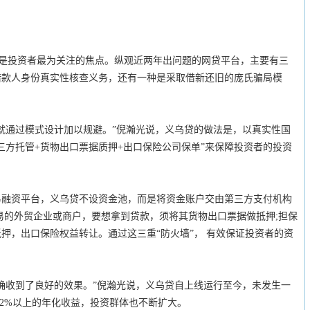
是投资者最为关注的焦点。纵观近两年出问题的网贷平台，主要有三
借款人身份真实性核查义务，还有一种是采取借新还旧的庞氏骗局模
通过模式设计加以规避。”倪瀚光说，义乌贷的做法是，以真实性国
三方托管+货物出口票据质押+出口保险公司保单”来保障投资者的投资
资平台，义乌贷不设资金池，而是将资金账户交由第三方支付机构
易的外贸企业或商户，要想拿到贷款，须将其货物出口票据做抵押;担保
押，出口保险权益转让。通过这三重“防火墙”， 有效保证投资者的资
收到了良好的效果。”倪瀚光说，义乌贷自上线运行至今，未发生一
12%以上的年化收益，投资群体也不断扩大。