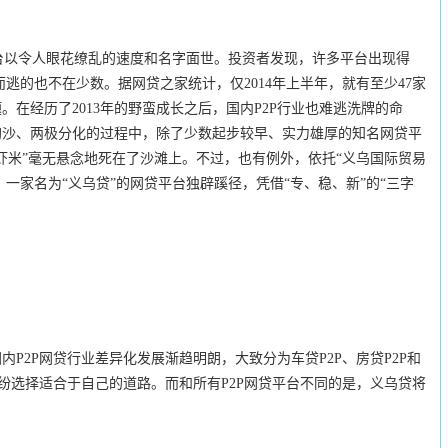
 平台以令人眼花缭乱的速度和名字面世。投资者发现，许多平台出现得
逃的也不在少数。据网贷之家统计，仅2014年上半年，就有至少47家
在经历了2013年的野蛮成长之后，国内P2P行业也难逃洗牌的命
淘沙、两极分化的过程中，除了少数起步较早、实力雄厚的知名网贷平
虾米”毫无悬念地死在了沙滩上。不过，也有例外，依托“义乌国际贸易
，一家名为“义乌贷”的网贷平台独辟蹊径，凭借“专、稳、新”的“三字
2P网贷行业差异化发展渐趋明朗，大致分为车贷P2P、房贷P2P和
纷纷选择适合于自己的道路。而和所有P2P网贷平台不同的是，义乌贷将