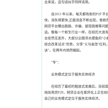
业来说，这句话似乎同样适用。
自2013 年以来，每天都有新的P2P
快，消失得更快;正面消息不断出现，卷款而
网贷平台曝出跑路、诈骗、提现困难等问题。
运。像每一个新生行业一样，在经历大浪
台安然无恙外，大部分企图浑水摸鱼的“小
综合改革试点”优势，分享“义乌金改”红利
诀”，在两年内悄然崛起。
“专”：
业务模式定位于服务实体经济
在经历了最初的粗放式发展后，目前国内P
纯信用贷P2P。网贷企业在差异化上正在
自己的业务模式定位于服务实体经济。