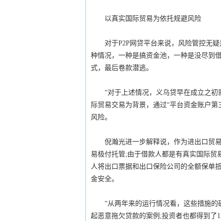
以真实国际贸易为依托规避风险
对于P2P网贷平台来说，风险管控无疑
种情况，一种是搞资金池，一种是没尽到
式，最后卷款潜逃。
“对于上述情况，义乌贷早在成立之初就
际贸易交易为背景，通过“平台资金账户第
风险。
倪瀚光进一步解释说，作为进出口贸易融
易极付托管;由于借款人都是有真实国际贸
人将出口票据和出口保险公司的全额保单抵
金安全。
“从两年来的运行情况看，这些措施的确
起恶意拖欠贷款的案例;投资者也都得到了