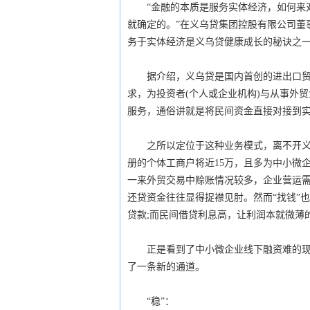
“金融的本质是服务实体经济，如何来对
就确定的。”在义乌贷集团控股有限公司董
务于实体经济是义乌贷健康成长的秘诀之
据介绍，义乌贷是国内首创的进出口贸易
求，为投资者(个人或企业机构)与从事外
服务，通俗讲就是将民间资金直接对接到
之所以定位于这种业务模式，离不开义乌
册的个体工商户将近15万，且多为中小微
一来外贸交易中赊账情况较多，企业营运需
还贷资金往往显得捉襟见肘。然而“找钱”
贷款;而民间借贷利息高，让利润本就微薄
正是看到了中小微企业线下融资难的现状
了一条新的通道。
“稳”：