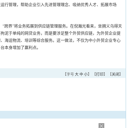
业运行管理，帮助企业引入先进管理理念、吸纳优秀人才、拓展市场
“跨界”将业务拓展到供应链管理服务。在倪瀚光看来，坐拥义乌得天
再拘泥于单纯的网贷业务，而是要涉足整个外贸供应链，为外贸企业提
理、海运物流、培训等综合服务。这一做法，不仅为中小外贸企业专心
平台本身增加了赢利点。
【字号
大
中
小
】 【
打印
】 【
关闭
】