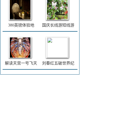
380英镑体验地
国庆长线游短线游
解读天宫一号飞天
刘春红五破世界纪